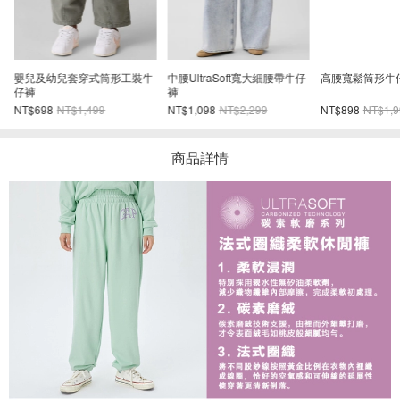
traSoft寬大細腰帶牛仔
高腰寬鬆筒形牛仔褲
嬰兒牛仔套裝
98
NT$2,299
NT$898
NT$1,999
NT$698
NT$1,499
商品詳情