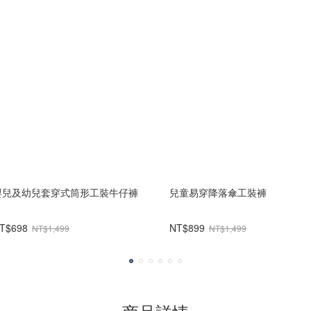
嬰兒及幼兒套穿式筒形工裝牛仔褲
兒童易穿降落傘工裝褲
T$698
NT$899
NT$1,499
NT$1,499