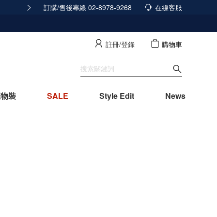
訂購/售後專線 02-8978-9268
165反詐騙安全宣導
在線客服
查看詳情
註冊/登錄
購物車
寵物裝
SALE
Style Edit
News