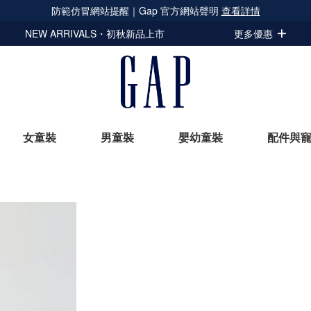
防範仿冒網站提醒｜Gap 官方網站聲明
查看詳情
NEW ARRIVALS・初秋新品上市
更多優惠
女童裝
男童裝
嬰幼童裝
配件與
立即選購