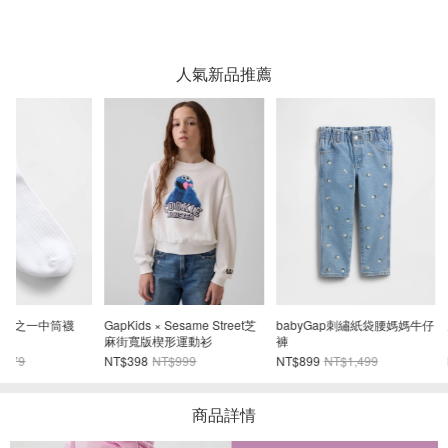
人氣新品推薦
GapKids × Sesame Street芝
babyGap刺繡紙袋腰媽媽牛仔
兒童休閒防風外
麻街寬版楔形運動衫
褲
NT$398
NT$999
NT$899
NT$1,499
NT$898
NT$1,9
商品詳情