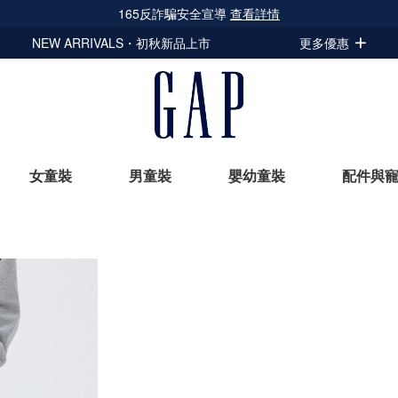
165反詐騙安全宣導
查看詳情
NEW ARRIVALS・初秋新品上市
更多優惠
女童裝
男童裝
嬰幼童裝
配件與
立即選購