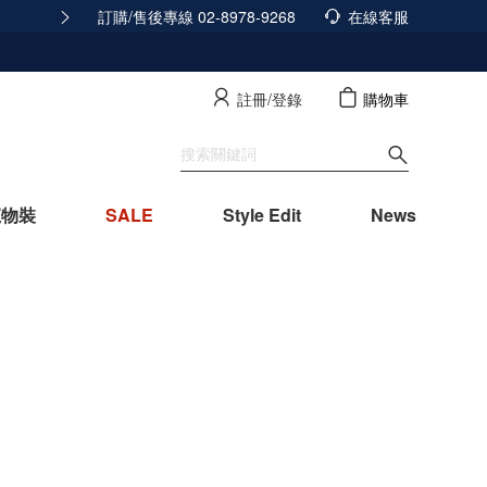
訂購/售後專線 02-8978-9268
隱私政策已經更新，立即點擊查看
在線客服
查看詳
註冊/登錄
購物車
寵物裝
SALE
Style Edit
News