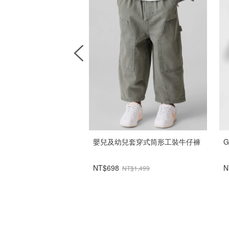
geSoft毛圈布短版Logo
嬰兒及幼兒套穿式筒形工裝牛仔褲
G
NT$698
N
$999
NT$1,499