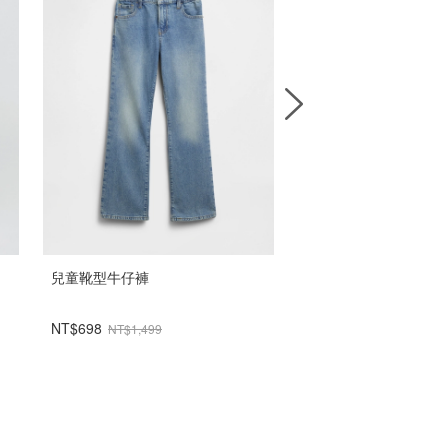
兒童靴型牛仔褲
法式毛圈布經典運動褲
NT$698
NT$698
NT$1,499
NT$1,699