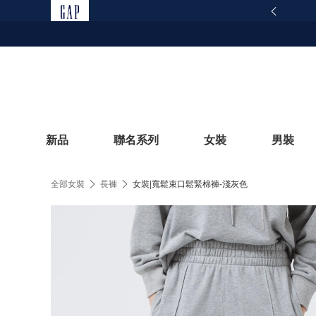
範仿冒網站提醒｜Gap 官方網站聲明
查看詳情
新品
聯名系列
女裝
男裝
全部女裝
長褲
女裝|寬鬆束口鬆緊棉褲-淺灰色
立即選購