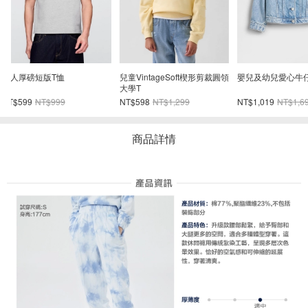
領
嬰兒及幼兒愛心牛仔外套
babyGap刺繡紙袋腰媽媽牛仔
中腰UltraSof
褲
褲
NT$1,019
NT$1,699
NT$899
NT$1,499
NT$1,098
NT$2
商品詳情