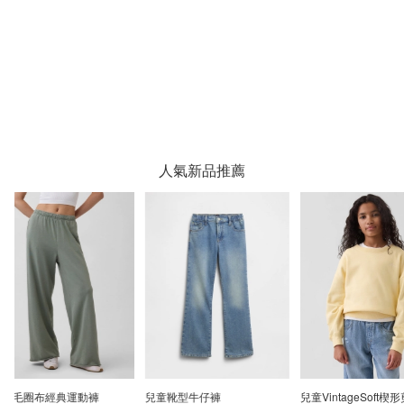
人氣新品推薦
兒童靴型牛仔褲
兒童VintageSoft楔形剪裁圓領
GapKids × Sesa