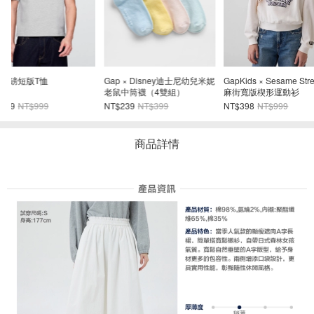
妮
GapKids × Sesame Street芝
中腰UltraSoft寬大細腰帶牛仔
法式毛圈布經典
麻街寬版楔形運動衫
褲
NT$398
NT$999
NT$1,098
NT$2,299
NT$698
NT$1,6
商品詳情