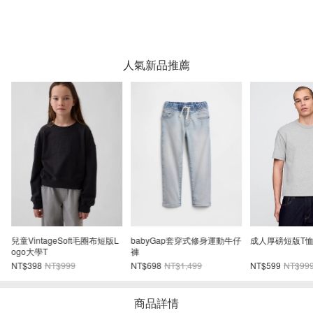
人氣新品推薦
妮
兒童VintageSoft毛圈布短版L
babyGap套穿式修身運動牛仔
成人厚磅短版T
ogo大學T
褲
NT$398
NT$999
NT$698
NT$1,499
NT$599
NT$99
商品詳情