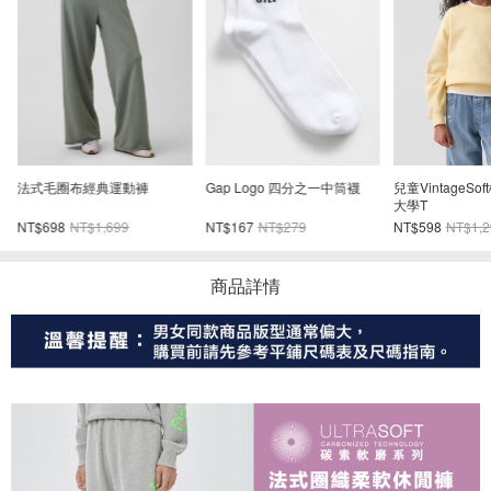
仔
法式毛圈布經典運動褲
Gap Logo 四分之一中筒襪
兒童VintageS
大學T
NT$698
NT$1,699
NT$167
NT$279
NT$598
NT$1,2
商品詳情