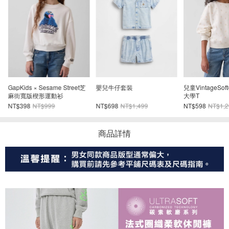
GapKids × Sesame Street芝
嬰兒牛仔套裝
兒童VintageS
麻街寬版楔形運動衫
大學T
NT$398
NT$999
NT$698
NT$1,499
NT$598
NT$1,2
商品詳情