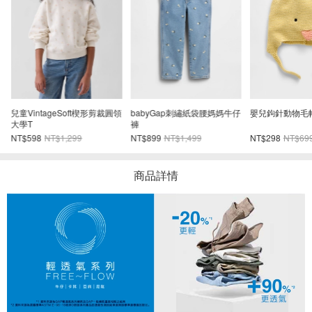
兒童VintageSoft楔形剪裁圓領
babyGap刺繡紙袋腰媽媽牛仔
嬰兒鉤針動物毛
大學T
褲
NT$598
NT$1,299
NT$899
NT$1,499
NT$298
NT$69
商品詳情