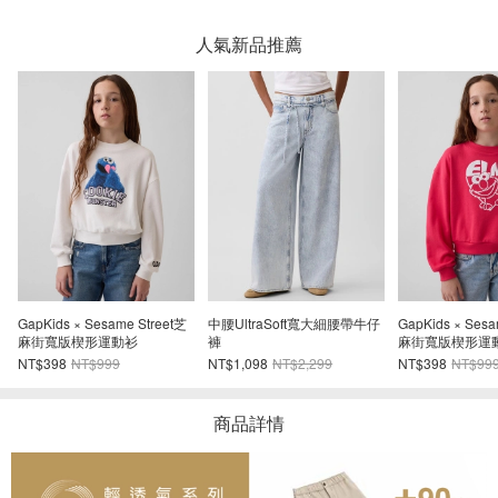
人氣新品推薦
GapKids × Sesame Street芝
Gap × Disney迪士尼幼兒米奇
兒童VintageSo
麻街寬版楔形運動衫
老鼠中筒襪（4雙組）
ogo大學T
NT$398
NT$999
NT$239
NT$399
NT$398
NT$99
商品詳情