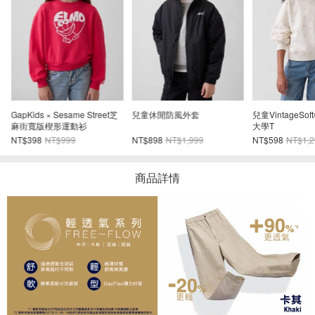
領
GapKids × Sesame Street芝
兒童休閒防風外套
兒童VintageS
麻街寬版楔形運動衫
大學T
NT$398
NT$999
NT$898
NT$1,999
NT$598
NT$1,2
商品詳情