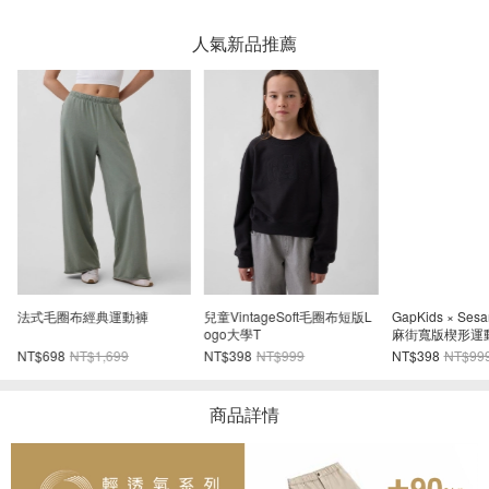
人氣新品推薦
法式毛圈布經典運動褲
兒童VintageSoft毛圈布短版L
GapKids × Sesa
ogo大學T
麻街寬版楔形運
NT$698
NT$1,699
NT$398
NT$999
NT$398
NT$99
商品詳情