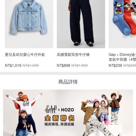
嬰兒及幼兒愛心牛仔外套
高腰寬鬆筒形牛仔褲
Gap × Disn
老鼠中筒襪（4
NT$1,019
NT$1,699
NT$898
NT$1,999
NT$239
NT$39
商品詳情