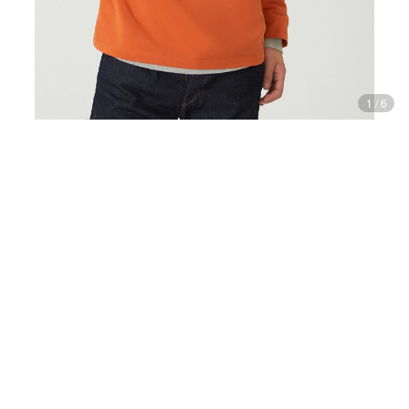
1
/
6