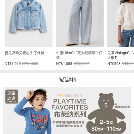
仔
嬰兒及幼兒愛心牛仔外套
中腰UltraSoft寬大細腰帶牛仔
兒童VintageS
褲
大學T
NT$1,019
NT$1,699
NT$1,098
NT$2,299
NT$598
NT$1,2
商品詳情