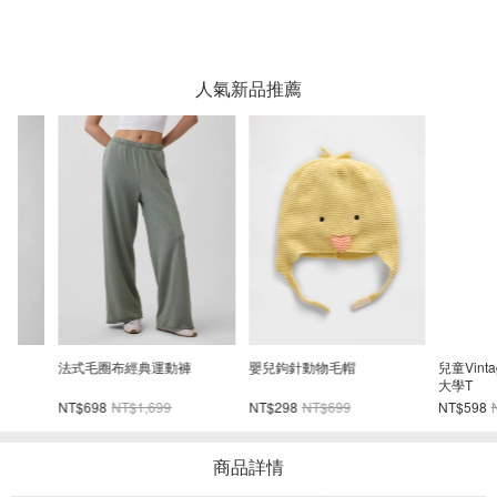
人氣新品推薦
法式毛圈布經典運動褲
嬰兒鉤針動物毛帽
兒童VintageS
大學T
NT$698
NT$1,699
NT$298
NT$699
NT$598
NT$1,2
商品詳情