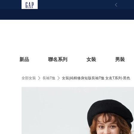
新品
聯名系列
女裝
男裝
全部女裝
長袖T恤
女裝|純棉修身短版長袖T恤 女友T系列-黑色
立即選購