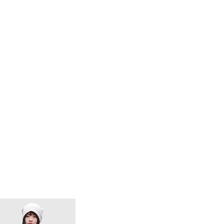
兒童休閒防風外套
兒童VintageSoft楔
T
NT$898
NT$598
NT$1,999
NT$1,299