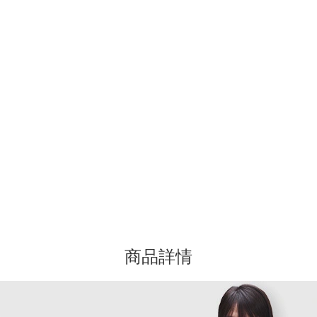
童VintageSoft楔形剪裁圓領大學
兒童易穿降落傘工裝褲
T$598
NT$899
NT$1,299
NT$1,499