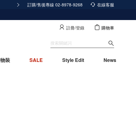
訂購/售後專線 02-8978-9268
165反詐騙安全宣導
在線客服
查看詳情
註冊/登錄
購物車
寵物裝
SALE
Style Edit
News