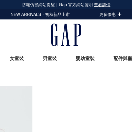
防範仿冒網站提醒｜Gap 官方網站聲明
查看詳情
NEW ARRIVALS・初秋新品上市
更多優惠
女童裝
男童裝
嬰幼童裝
配件與
立即選購