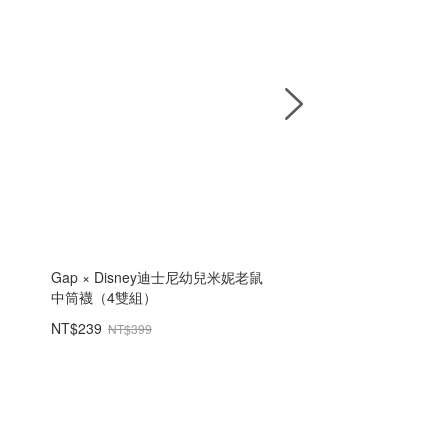
Gap × Disney迪士尼幼兒米妮老鼠
嬰兒牛仔套裝
中筒襪（4雙組）
NT$239
NT$698
NT$399
NT$1,499