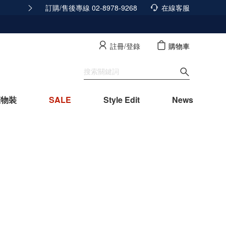
訂購/售後專線 02-8978-9268
165反詐騙安全宣導
在線客服
查看詳情
註冊/登錄
購物車
寵物裝
SALE
Style Edit
News