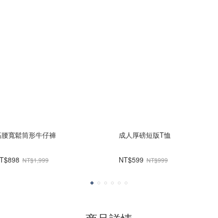
高腰寬鬆筒形牛仔褲
成人厚磅短版T恤
T$898
NT$599
NT$1,999
NT$999