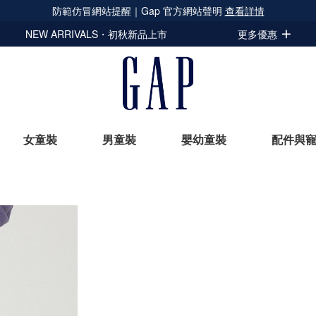
防範仿冒網站提醒｜Gap 官方網站聲明
查看詳情
NEW ARRIVALS・初秋新品上市
更多優惠
女童裝
男童裝
嬰幼童裝
配件與
立即選購