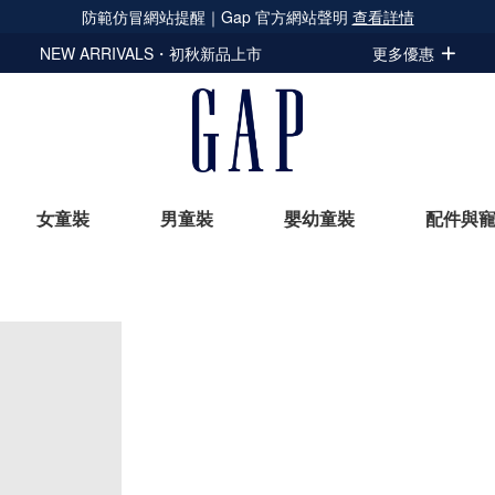
防範仿冒網站提醒｜Gap 官方網站聲明
查看詳情
NEW ARRIVALS・初秋新品上市
更多優惠
女童裝
男童裝
嬰幼童裝
配件與
立即選購