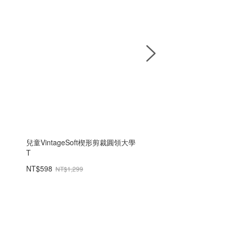
兒童VintageSoft楔形剪裁圓領大學
babyGap套穿式修身
T
NT$598
NT$698
NT$1,299
NT$1,499