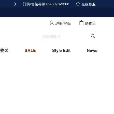
訂購/售後專線 02-8978-9268
165反詐騙安全宣導
在線客服
查看詳情
註冊/登錄
購物車
寵物裝
SALE
Style Edit
News