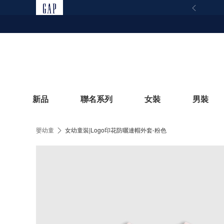
新品
聯名系列
女裝
男裝
嬰幼童
女幼童裝|Logo印花防曬連帽外套-粉色
立即選購