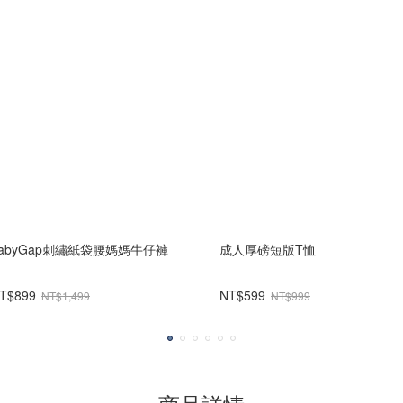
babyGap刺繡紙袋腰媽媽牛仔褲
成人厚磅短版T恤
T$899
NT$599
NT$1,499
NT$999