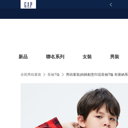
範仿冒網站提醒｜Gap 官方網站聲明
查看詳情
新品
聯名系列
女裝
男裝
全部男幼童裝
長袖T恤
男幼童裝|純棉創意印花長袖T恤 布萊納系
立即選購