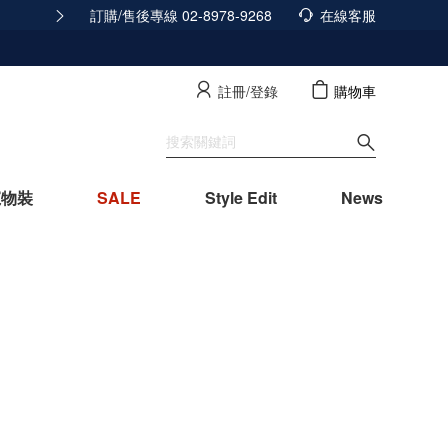
訂購/售後專線 02-8978-9268
隱私政策已經更新，立即點擊查看
在線客服
查看詳
註冊/登錄
購物車
寵物裝
SALE
Style Edit
News