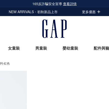
165反詐騙安全宣導
查看詳情
NEW ARRIVALS・初秋新品上市
更多優惠
女童裝
男童裝
嬰幼童裝
配件與
列-紅色
立即選購