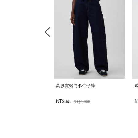
Soft寬大細腰帶牛仔褲
高腰寬鬆筒形牛仔褲
NT$898
N
NT$2,299
NT$1,999