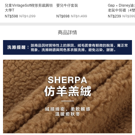
Gap × Disney迪士尼幼兒米奇
嬰兒及幼兒愛心牛仔外套
兒童VintageS
老鼠中筒襪（4雙組）
大學T
NT$239
NT$399
NT$1,019
NT$1,699
NT$598
NT$1,2
商品詳情