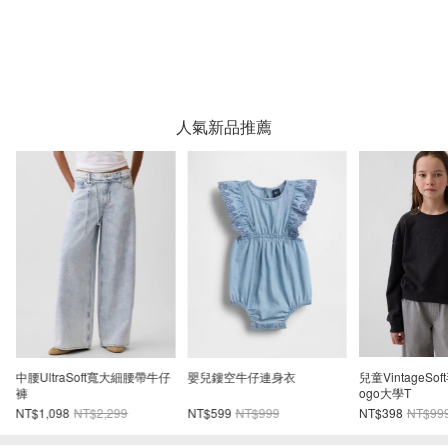
人氣新品推薦
中腰UltraSoft寬大細腰帶牛仔
嬰兒鏤空牛仔連身衣
兒童VintageSo
褲
ogo大學T
NT$1,098
NT$2,299
NT$599
NT$999
NT$398
NT$99