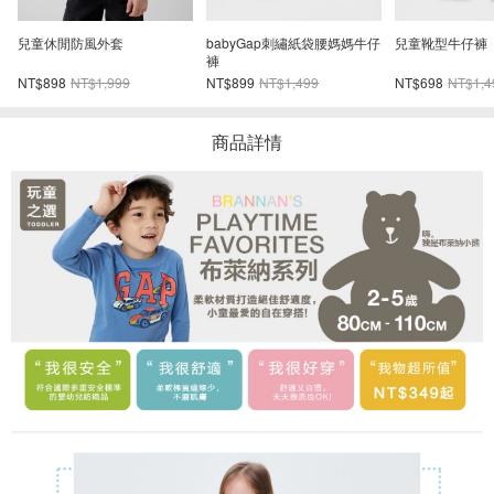
仔
兒童靴型牛仔褲
嬰兒牛仔套裝
GapKids × Sesa
麻街寬版楔形運
NT$698
NT$1,499
NT$698
NT$1,499
NT$398
NT$99
商品詳情