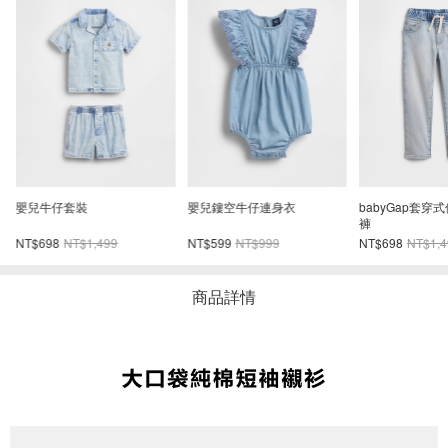
領
嬰兒牛仔套裝
嬰兒鏤空牛仔連身衣
babyGap套穿
褲
NT$698
NT$1,499
NT$599
NT$999
NT$698
NT$1,4
商品詳情