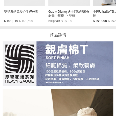
奇
中腰UltraSoft寬大細腰帶牛仔
兒童VintageSoft毛圈布短版L
Gap × Disn
褲
ogo大學T
老鼠中筒襪（4
NT$1,098
NT$2,299
NT$398
NT$999
NT$239
NT$39
商品詳情