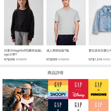
妮
兒童VintageSoft毛圈布短版L
成人厚磅短版T恤
嬰兒及幼兒愛心
ogo大學T
NT$398
NT$999
NT$599
NT$999
NT$1,019
NT$1
商品詳情