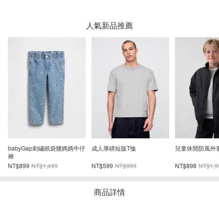
人氣新品推薦
牛
babyGap刺繡紙袋腰媽媽牛仔
成人厚磅短版T恤
兒童休閒防風外
褲
NT$899
NT$1,499
NT$599
NT$999
NT$898
NT$1,9
商品詳情