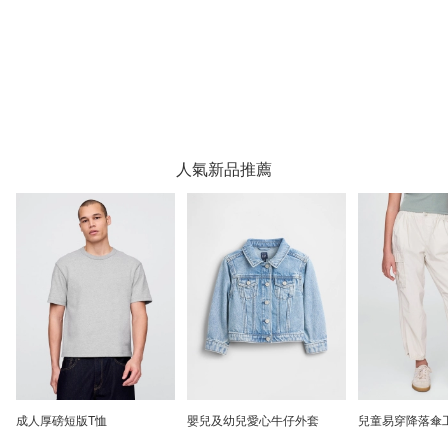
人氣新品推薦
兒童易穿降落傘工裝褲
兒童VintageSoft楔形剪裁圓領
中腰UltraSof
大學T
褲