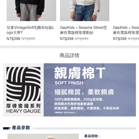
兒童VintageSoft毛圈布短版L
GapKids × Sesame Street芝
GapKids × Sesa
ogo大學T
麻街寬版楔形運動衫
麻街寬版楔形運
NT$398
NT$999
NT$398
NT$999
NT$398
NT$99
商品詳情