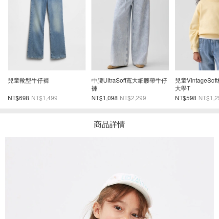
兒童VintageSoft楔形剪裁圓領
嬰兒牛仔套裝
高腰寬鬆筒形牛
大學T
NT$598
NT$1,299
NT$698
NT$1,499
NT$898
NT$1,9
商品詳情