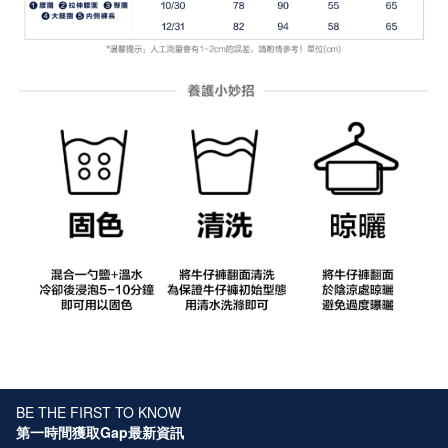
BE THE FIRST TO KNOW
第一時間獲取Gap最新資訊