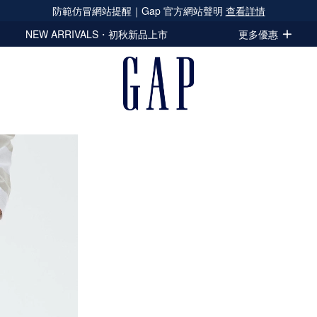
防範仿冒網站提醒｜Gap 官方網站聲明
查看詳情
NEW ARRIVALS・初秋新品上市
更多優惠
女童裝
男童裝
嬰幼童裝
配件與
立即選購