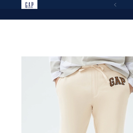
新品
聯名系列
女裝
男裝
全部男裝
Logo系列
男女同款|Logo刷毛抽繩束口鬆緊棉褲-米色
立即選購