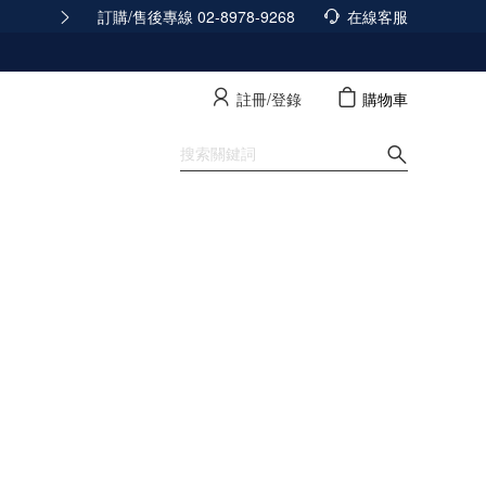
訂購/售後專線 02-8978-9268
165反詐騙安全宣導
在線客服
查看詳情
註冊/登錄
購物車
寵物裝
SALE
Style Edit
News