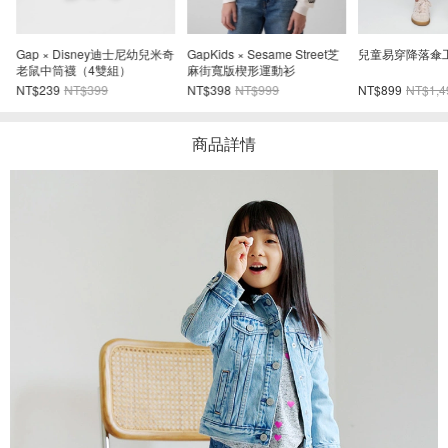
Gap × Disney迪士尼幼兒米奇
GapKids × Sesame Street芝
兒童易穿降落傘
老鼠中筒襪（4雙組）
麻街寬版楔形運動衫
NT$239
NT$399
NT$398
NT$999
NT$899
NT$1,4
商品詳情