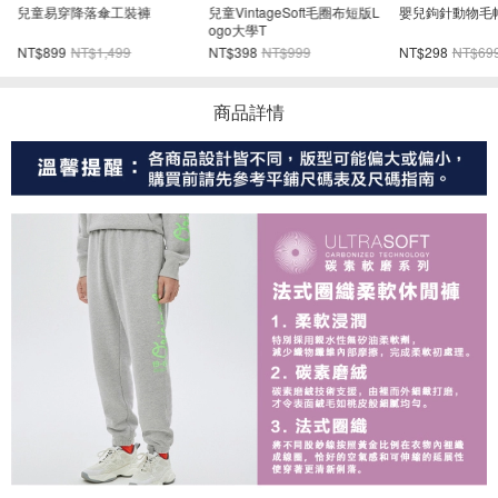
tageSoft毛圈布短版L
嬰兒鉤針動物毛帽
Gap Logo 四分之一中筒襪
學T
8
NT$999
NT$298
NT$699
NT$167
NT$279
商品詳情