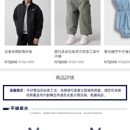
領
兒童休閒防風外套
嬰兒及幼兒套穿式筒形工裝牛
嬰兒鏤空牛仔連
仔褲
NT$898
NT$1,999
NT$698
NT$1,499
NT$599
NT$99
商品詳情