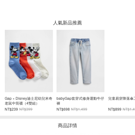
人氣新品推薦
Gap × Disney迪士尼幼兒米奇
babyGap套穿式修身運動牛仔
兒童易穿降落傘
老鼠中筒襪（4雙組）
褲
NT$239
NT$399
NT$698
NT$1,499
NT$899
NT$1,4
商品詳情