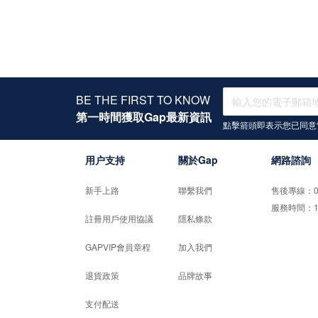
BE THE FIRST TO KNOW
第一時間獲取Gap最新資訊
點擊箭頭即表示您已同意
用户支持
關於Gap
網路諮詢
新手上路
聯繫我們
售後專線：02-
服務時間：10:0
註冊用戶使用協議
隱私條款
GAPVIP會員章程
加入我們
退貨政策
品牌故事
支付配送