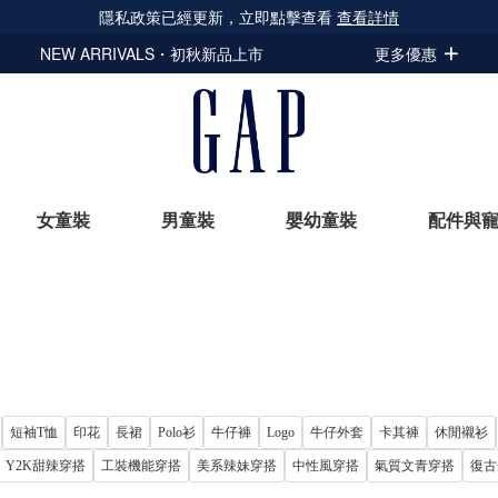
隱私政策已經更新，立即點擊查看
查看詳情
NEW ARRIVALS・初秋新品上市
更多優惠
女童裝
男童裝
嬰幼童裝
配件與
立即選購
短袖T恤
印花
長裙
Polo衫
牛仔褲
Logo
牛仔外套
卡其褲
休閒襯衫
Y2K甜辣穿搭
工裝機能穿搭
美系辣妹穿搭
中性風穿搭
氣質文青穿搭
復古