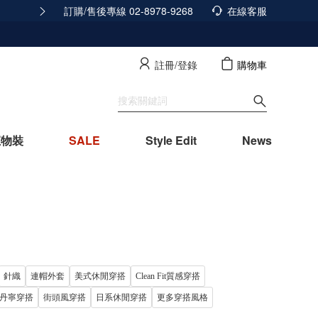
訂購/售後專線 02-8978-9268
積分發放調整公告
在線客服
查看詳情
註冊/登錄
購物車
寵物裝
SALE
Style Edit
News
針織
連帽外套
美式休閒穿搭
Clean Fit質感穿搭
丹寧穿搭
街頭風穿搭
日系休閒穿搭
更多穿搭風格