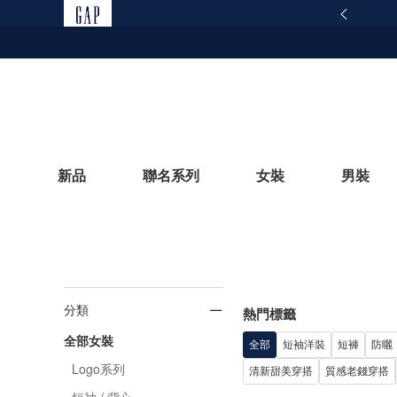
165反詐騙安全宣導
查看詳情
新品
聯名系列
女裝
男裝
立即選購
分類
熱門標籤
全部女裝
全部
短袖洋裝
短褲
防曬
Logo系列
清新甜美穿搭
質感老錢穿搭