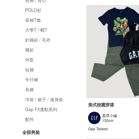
短袖 / 背心
POLO衫
長袖T恤
大學T / 帽T
針織衫 / 毛衣
襯衫
外套
短褲
牛仔褲
長褲
洋裝 / 裙子 / 連身裝
美式校園穿搭
Gap Fit運動系列
蓋璞小編
配件
130cm
Gap Taiwan
全部男裝