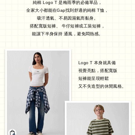
純棉 Logo T 是梅雨季的必備單品，
全家大小都能在Gap找到舒適的純棉 T恤，
吸汗透氣、不易因濕氣而黏身。
搭配寬版短褲、 牛仔短褲或工裝短褲，
能讓下半身保持 通風，避免悶熱感。
Logo T 本身就具備
視覺亮點，搭配寬版
短褲能呈現輕鬆
又不失造型的休閒風格。