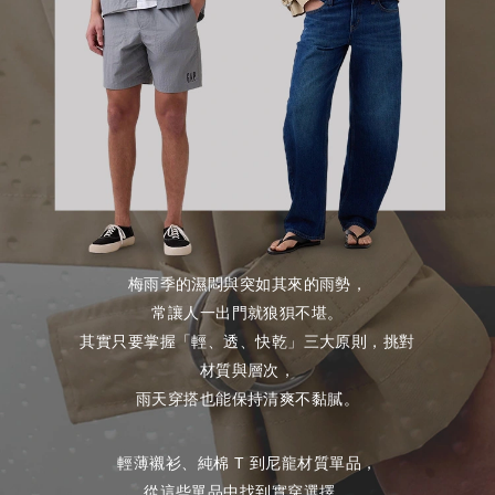
梅雨季的濕悶與突如其來的雨勢，
常讓人一出門就狼狽不堪。
其實只要掌握「輕、透、快乾」三大原則，挑對
材質與層次，
雨天穿搭也能保持清爽不黏膩。
輕薄襯衫、純棉 T 到尼龍材質單品，
從這些單品中找到實穿選擇。