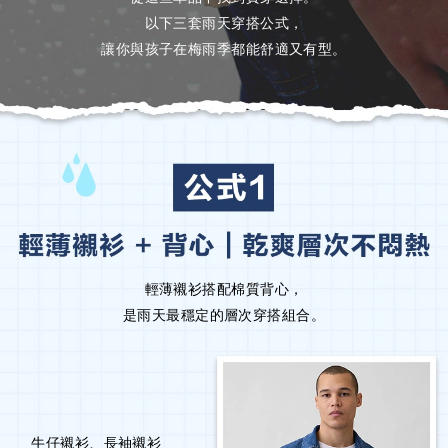
以下三套雨天穿搭公式，
讓你與孩子在梅雨季都能舒適又有型。
輕薄襯衫搭配棉質背心，
是雨天最穩定的層次穿搭組合。
牛仔襯衫、長袖襯衫