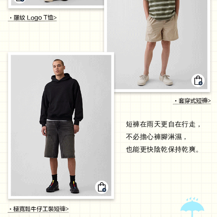
短褲在雨天更自在行走，
不必擔心褲腳淋濕，
也能更快陰乾保持乾爽。