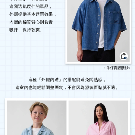
這類透氣度佳的單品，
外層提供基本遮雨效果，
內層的棉質背心則負責
吸汗、保持乾爽。
這種「外輕內透」的搭配能避免悶熱感，
進室內也能輕鬆調整層次，不會因為濕氣而黏膩不適。