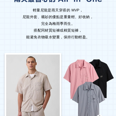
輕量尼龍是雨天穿搭的 MVP，
尼龍外套、襯衫的優點是重量輕、好收納，
完全為梅雨季而生。
搭配同材質短褲或棉質短褲，
能避免衣物吸水變重，保持行動輕盈。