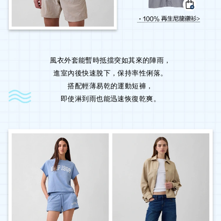
風衣外套能暫時抵擋突如其來的陣雨，
進室內後快速脫下，保持率性俐落。
搭配輕薄易乾的運動短褲，
即使淋到雨也能迅速恢復乾爽。